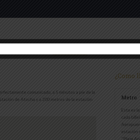
¿Dónde estamos?
¿Como l
erfectamente comunicado, a 5 minutos a pie de la
Metro
 Estación de Atocha y a 200 metros de la estación
Esta es l
cada bill
Aeropuert
estación 
“Plaza An