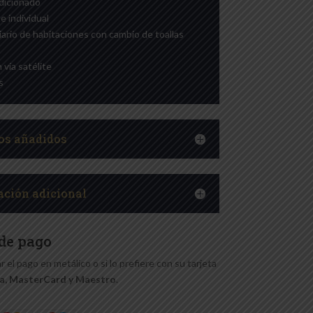
dicionado
e individual
diario de habitaciones con cambio de toallas
 vía satélite
s
ios añadidos
ación adicional
de pago
r el pago en metálico o si lo prefiere con su tarjeta
a, MasterCard y Maestro
.