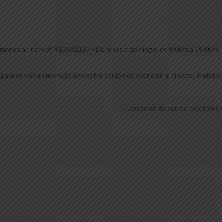
manos al: tel:+34 913692187 - De lunes a domingo: de 9:00 h a 19:00 h
 para enviar un mensaje a nuestro equipo de atención al cliente. Tratare