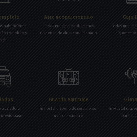
ompleto
Aire acondicionado
Caja 
s habitaciones
Todas nuestras habitaciones
Todas nuestra
año completo y
disponen de aire acondicionado
disponen de
vado
lados
Guarda equipaje
Gimn
 traslado al
El hostal dispone de servicio de
El Hostal disp
 previo pago
guarda equipaje
para sus