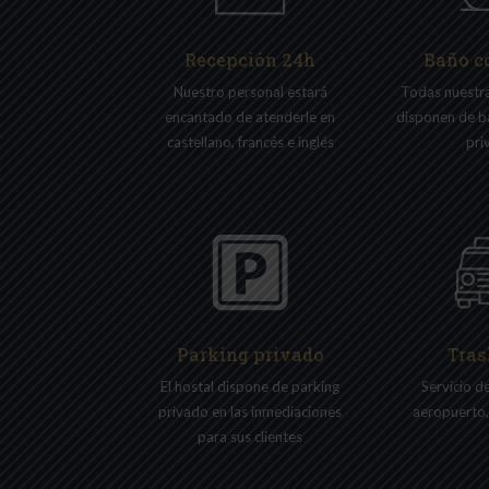
Recepción 24h
Baño c
Nuestro personal estará
Todas nuestra
encantado de atenderle en
disponen de b
castellano, francés e inglés
pri
Parking privado
Tras
El hostal dispone de parking
Servicio de
privado en las inmediaciones
aeropuerto,
para sus clientes