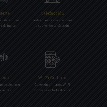
fuerte
Calefacción
s habitaciones
Todas nuestras
habitaciones
 caja fuerte
disponen de calefacción
asio
Wi-Fi Gratuito
one de gimnasio
Conexión a internet Wi-Fi
 clientes
disponible en todo el hostal.