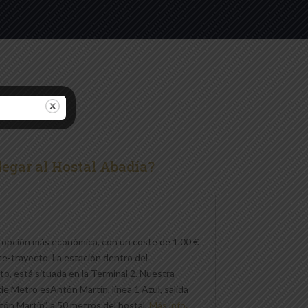
legar al Hostal Abadía?
a opción más económica, con un coste de 1.00 €
ete-trayecto. La estación dentro del
o, está situada en la Terminal 2. Nuestra
de Metro esAntón Martín, línea 1 Azul, salida
tón Martín”, a 50 metros del hostal.
Más info.