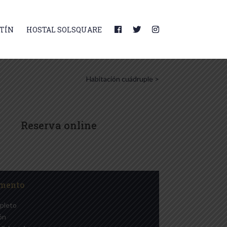
TÍN
HOSTAL SOLSQUARE
Habitación cuádruple >
Reserva online
mento
pleto
ón