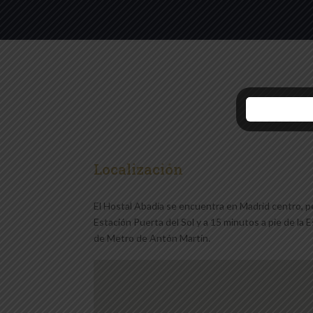
Localización
El Hostal Abadía se encuentra en Madrid centro, p
Estación Puerta del Sol y a 15 minutos a pie de la
de Metro de Antón Martín.