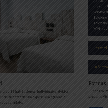
Aire acon
Caja fuert
Servicio 
Teléfono
Televisión
WiFi grati
Servic
Inform
id
Formas 
Puede realiza
otal de
16 habitaciones, individuales, dobles,
bancaria:
Vis
cer de su estancia una experiencia agradable.
ivado completo.