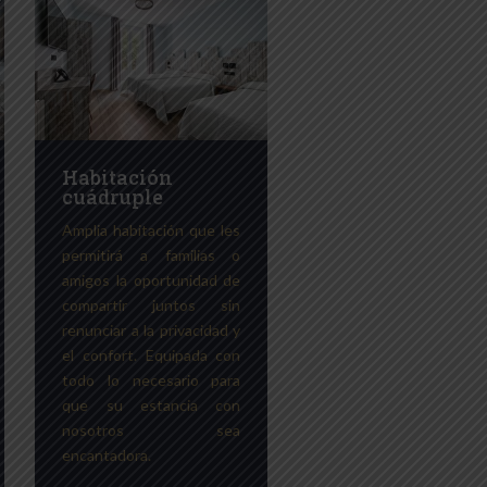
Habitación
cuádruple
Amplia habitación que les
permitirá a familias o
amigos la oportunidad de
compartir juntos sin
renunciar a la privacidad y
el confort. Equipada con
todo lo necesario para
que su estancia con
nosotros sea
encantadora.