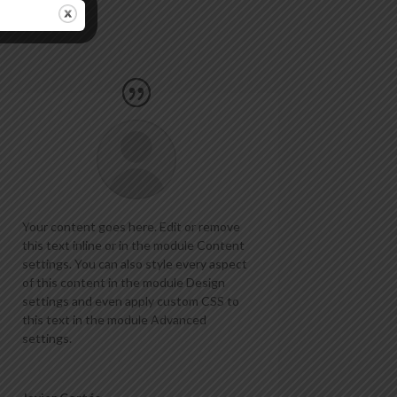
Your content goes here. Edit or remove
this text inline or in the module Content
settings. You can also style every aspect
of this content in the module Design
settings and even apply custom CSS to
this text in the module Advanced
settings.